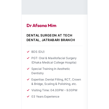
Prof. D
Dr Afsana Mim
Chowdh
DENTAL SURGEON AT TECH
MEDICAL 
DENTAL, JATRABARI BRANCH
DENTAL
BDS (DU)
BDS (Pi
Universi
PGT: Oral & Maxillofacial Surgery
(Dhaka Medical College Hospita)
PhD (To
Universi
Special Training In Aesthetic
Dentistry
Fellow i
South K
Expertise: Dental Filling, RCT, Crown
& Bridge, Scaling & Polishing, etc.
Professo
Prostho
Visiting Time: 04.00PM – 9.00PM
College 
03 Years Experience
includin
teaching
clinical