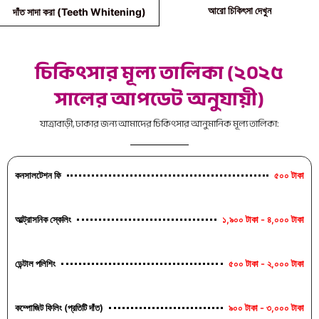
আরো চিকিৎসা দেখুন
দাঁত সাদা করা (Teeth Whitening)
চিকিৎসার মূল্য তালিকা (২০২৫
সালের আপডেট অনুযায়ী)
যাত্রাবাড়ী, ঢাকার জন্য আমাদের চিকিৎসার আনুমানিক মূল্য তালিকা:
কনসালটেশন ফি
৫০০ টাকা
আল্ট্রাসনিক স্কেলিং
১,৯০০ টাকা - ৪,০০০ টাকা
ডেন্টাল পলিশিং
৫০০ টাকা - ২,০০০ টাকা
কম্পোজিট ফিলিং (প্রতিটি দাঁত)
৯০০ টাকা - ৩,০০০ টাকা