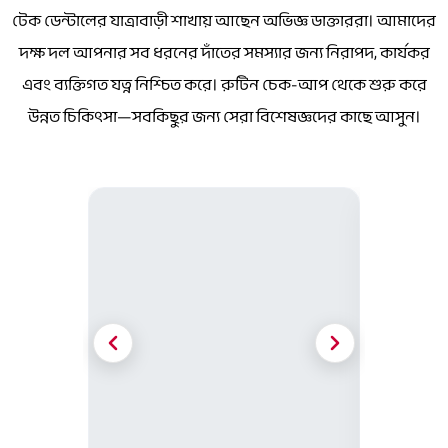
টেক ডেন্টালের যাত্রাবাড়ী শাখায় আছেন অভিজ্ঞ ডাক্তাররা। আমাদের
দক্ষ দল আপনার সব ধরনের দাঁতের সমস্যার জন্য নিরাপদ, কার্যকর
এবং ব্যক্তিগত যত্ন নিশ্চিত করে। রুটিন চেক-আপ থেকে শুরু করে
উন্নত চিকিৎসা—সবকিছুর জন্য সেরা বিশেষজ্ঞদের কাছে আসুন।