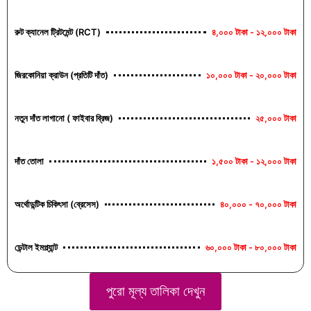
রুট ক্যানেল ট্রিটমেন্ট (RCT)
৪,০০০ টাকা - ১২,০০০ টাকা
জিরকোনিয়া ক্রাউন (প্রতিটি দাঁত)
১০,০০০ টাকা - ২০,০০০ টাকা
নতুন দাঁত লাগানো ( ফাইবার ব্রিজ)
২৫,০০০ টাকা
দাঁত তোলা
১,৫০০ টাকা - ১২,০০০ টাকা
অর্থোডন্টিক চিকিৎসা (ব্রেসেস)
৪০,০০০ - ৭০,০০০ টাকা
ডেন্টাল ইমপ্ল্যান্ট
৬০,০০০ টাকা - ৮০,০০০ টাকা
পুরো মূল্য তালিকা দেখুন