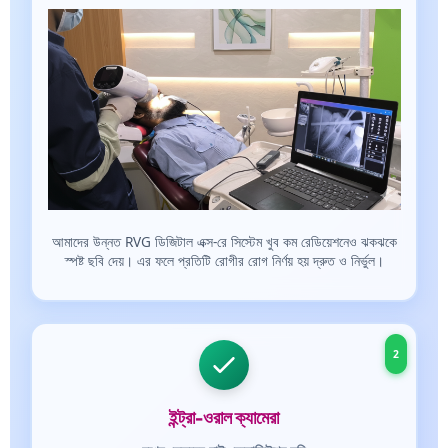
আমাদের উন্নত RVG ডিজিটাল এক্স-রে সিস্টেম খুব কম রেডিয়েশনেও ঝকঝকে
স্পষ্ট ছবি দেয়। এর ফলে প্রতিটি রোগীর রোগ নির্ণয় হয় দ্রুত ও নির্ভুল।
2
ইন্ট্রা-ওরাল ক্যামেরা