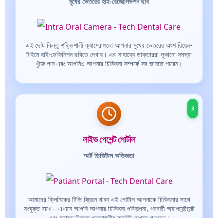
মুখের ভেতরের হাই-রেজোলিউশন ছবি
এই ছোট কিন্তু শক্তিশালী ক্যামেরাগুলো আপনার মুখের ভেতরের অংশ রিয়েল-
টাইমে হাই-ডেফিনিশন ছবিতে দেখায়। এর সাহায্যে ডাক্তাররা লুকানো সমস্যা
খুঁজে পান এবং আপনিও আপনার চিকিৎসা সম্পর্কে সব জানতে পারেন।
3
লাইভ পেশেন্ট পোর্টাল
স্মার্ট ডিজিটাল অভিজ্ঞতা
আমাদের ক্লিনিকের টিভি স্ক্রিনে থাকা এই পোর্টাল আপনাকে চিকিৎসার সাথে
সংযুক্ত রাখে—এখানে আপনি আপনার চিকিৎসা পরিকল্পনা, পরবর্তী অ্যাপয়েন্টমেন্ট
এবং স্বাস্থ্য বিষয়ক প্রয়োজনীয় কনটেন্ট দেখতে পারবেন।