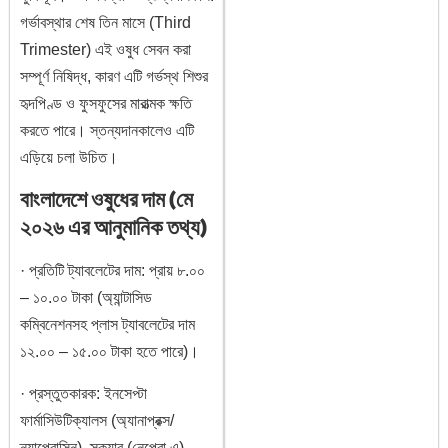
গর্ভাবস্থার শেষ তিন মাসে (Third
Trimester) এই ওষুধ সেবন করা
সম্পূর্ণ নিষিদ্ধ, কারণ এটি গর্ভস্থ শিশুর
হৃদপিণ্ড ও ফুসফুসের মারাত্মক ক্ষতি
করতে পারে। স্তন্যদানকালেও এটি
এড়িয়ে চলা উচিত।
বাংলাদেশে ওষুধের দাম (মে
২০২৬ এর আনুমানিক তথ্য)
· প্রতিটি ট্যাবলেটের দাম: প্রায় ৮.০০
– ১০.০০ টাকা (অ্যান্টাসিড
কম্বিনেশনসহ প্লাস ট্যাবলেটের দাম
১২.০০ – ১৫.০০ টাকা হতে পারে)।
· প্রস্তুতকারক: ইনসেপ্টা
ফার্মাসিউটিক্যালস (অ্যানাপ্রক্স/
ন্যাপ্রোসিন), স্কয়ার (নেপ্রো এ),