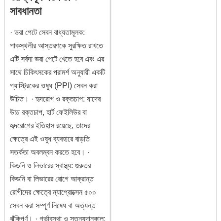
সাবধানতা
· ভরা পেটে সেবন বাধ্যতামূলক:
পাকস্থলীর আস্তরণকে সুরক্ষিত রাখতে
এটি সর্বদা ভরা পেটে খেতে হবে এবং এর
সাথে চিকিৎসকের পরামর্শ অনুযায়ী একটি
গ্যাস্ট্রিকের ওষুধ (PPI) সেবন করা
উচিত। · হৃদরোগ ও রক্তচাপ: যাদের
উচ্চ রক্তচাপ, হার্ট ফেইলিউর বা
হৃদরোগের ইতিহাস রয়েছে, তাদের
ক্ষেত্রে এই ওষুধ ব্যবহারে বাড়তি
সতর্কতা অবলম্বন করতে হবে। ·
কিডনি ও লিভারের স্বাস্থ্য: গুরুতর
কিডনি বা লিভারের রোগে আক্রান্ত
রোগীদের ক্ষেত্রে ন্যাপ্রোক্সেন ৫০০
সেবন করা সম্পূর্ণ নিষেধ বা অত্যন্ত
ঝুঁকিপূর্ণ। · গর্ভাবস্থা ও স্তন্যদানকাল: