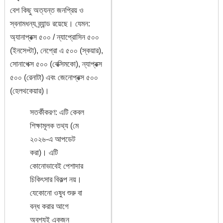
বেশ কিছু অত্যন্ত জনপ্রিয় ও
স্বনামধন্য ব্র্যান্ড রয়েছে। যেমন:
অ্যানাপ্রক্স ৫০০ / ন্যাপ্রোসিন ৫০০
(ইনসেপ্টা), নেপ্রো এ ৫০০ (স্কয়ার),
সোনাপেক্স ৫০০ (বেক্সিমকো), ন্যাপ্রক্স
৫০০ (রেনাটা) এবং জেনোপ্রক্স ৫০০
(হেলথকেয়ার)।
সতর্কীকরণ: এটি কেবল
শিক্ষামূলক তথ্য (মে
২০২৬-এ আপডেট
করা)। এটি
কোনোভাবেই পেশাদার
চিকিৎসার বিকল্প নয়।
যেকোনো ওষুধ শুরু বা
বন্ধ করার আগে
অবশ্যই একজন