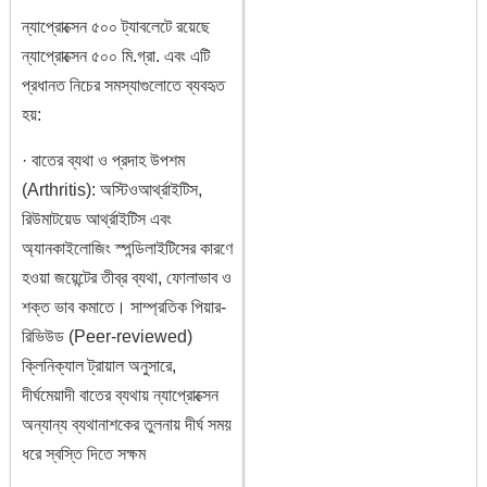
ন্যাপ্রোক্সেন ৫০০ ট্যাবলেটে রয়েছে
ন্যাপ্রোক্সেন ৫০০ মি.গ্রা. এবং এটি
প্রধানত নিচের সমস্যাগুলোতে ব্যবহৃত
হয়:
· বাতের ব্যথা ও প্রদাহ উপশম
(Arthritis): অস্টিওআর্থ্রাইটিস,
রিউমাটয়েড আর্থ্রাইটিস এবং
অ্যানকাইলোজিং স্পন্ডিলাইটিসের কারণে
হওয়া জয়েন্টের তীব্র ব্যথা, ফোলাভাব ও
শক্ত ভাব কমাতে। সাম্প্রতিক পিয়ার-
রিভিউড (Peer-reviewed)
ক্লিনিক্যাল ট্রায়াল অনুসারে,
দীর্ঘমেয়াদী বাতের ব্যথায় ন্যাপ্রোক্সেন
অন্যান্য ব্যথানাশকের তুলনায় দীর্ঘ সময়
ধরে স্বস্তি দিতে সক্ষম