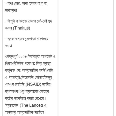
· মাথা ঘোরা, মাথা হালকা লাগা বা
মাথাব্যথা
· ঝিমুনি বা কানের ভেতর ভোঁ-ভোঁ শব্দ
হওয়া (Tinnitus)
· ত্বক সামান্য চুলকানো বা লালচে
হওয়া
গুরুত্বপূর্ণ ২০২৬ নিরাপত্তা আপডেট ও
পিয়ার-রিভিউড গবেষণা: বিশ্ব স্বাস্থ্য
কর্তৃপক্ষ এবং আন্তর্জাতিক কার্ডিওলজি
ও গ্যাস্ট্রোএন্টারোলজি সোসাইটিসমূহ
এনএসএআইডি (NSAID) জাতীয়
ব্যথানাশক ওষুধ ব্যবহারের ক্ষেত্রে
কঠোর সতর্কবার্তা বজায় রেখেছে।
‘ল্যানসেট’ (The Lancet) ও
অন্যান্য আন্তর্জাতিক জার্নালে