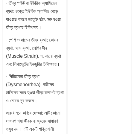
· তীব্র গাউট বা ইউরিক অ্যাসিডের
ব্যথা: রক্তে ইউরিক অ্যাসিড বেড়ে
যাওয়ার কারণে জয়েন্টে হঠাৎ শুরু হওয়া
তীব্র ব্যথার চিকিৎসায়।
· পেশি ও হাড়ের তীব্র ব্যথা: কোমর
ব্যথা, ঘাড় ব্যথা, পেশির টান
(Muscle Strain), মচকানো ব্যথা
এবং লিগামেন্টের ইনজুরির চিকিৎসায়।
· পিরিয়ডের তীব্র ব্যথা
(Dysmenorrhea): নারীদের
মাসিকের সময় হওয়া তীব্র তলপেট ব্যথা
ও মোচড় দূর করতে।
জরুরি মনে করিয়ে দেওয়া: এটি কোনো
সাধারণ গ্যাস্ট্রিক বা জ্বরের সাধারণ
ওষুধ নয়। এটি একটি শক্তিশালী