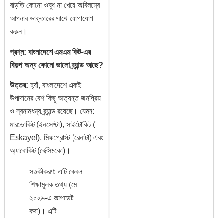
বাড়তি কোনো ওষুধ না খেয়ে অবিলম্বে
আপনার ডাক্তারের সাথে যোগাযোগ
করুন।
প্রশ্ন: বাংলাদেশে এমএম কিট-এর
বিকল্প অন্য কোনো ভালো ব্র্যান্ড আছে?
উত্তর:
হ্যাঁ, বাংলাদেশে একই
উপাদানের বেশ কিছু অত্যন্ত জনপ্রিয়
ও স্বনামধন্য ব্র্যান্ড রয়েছে। যেমন:
মারভোকিট (ইনসেপ্টা), সাইটোকিট (
Eskayef), মিফপ্রোস্ট (রেনাটা) এবং
অ্যাবোকিট (বেক্সিমকো)।
সতর্কীকরণ: এটি কেবল
শিক্ষামূলক তথ্য (মে
২০২৬-এ আপডেট
করা)। এটি