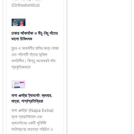
(Orthodontics)
ঢাকায় আঁকাবাঁকা ও উঁচু-নিচু দাঁতের
ভালো চিকিৎসক
সুন্দর ও আকর্ষণীয় হাসির জন্য সোজা
এবং পরিপাটি দাঁতের ভূমিকা
অপরিসীম। কিন্তু অনেকেরই দাঁত
প্রাকৃতিকভাবে
নাপা এক্সট্রা ট্যাবলেট: ব্যবহার,
মাত্রা, পার্শ্বপ্রতিক্রিয়া
নাপা এক্সট্রা (Napa Extra)
হলো প্যারাসিটামল এবং
ক্যাফেইনের একটি সুনির্দিষ্ট
সংমিশ্রণের অত্যন্ত পরিচিত ও