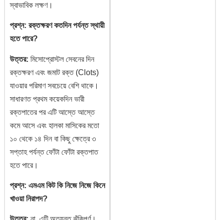
স্বাভাবিক লক্ষণ।
প্রশ্ন: রক্তক্ষরণ কতদিন পর্যন্ত স্থায়ী
হতে পারে?
উত্তর:
মিসোপ্রোস্টল সেবনের দিন
রক্তক্ষরণ এবং জমাট রক্ত (Clots)
যাওয়ার পরিমাণ সবচেয়ে বেশি থাকে।
সাধারণত প্রথম কয়েকদিন ভারী
রক্তপাতের পর এটি আস্তে আস্তে
কমে আসে এবং হালকা মাসিকের মতো
১০ থেকে ১৪ দিন বা কিছু ক্ষেত্রে ৩
সপ্তাহ পর্যন্ত ফোঁটা ফোঁটা রক্তপাত
হতে পারে।
প্রশ্ন: এমএম কিট কি নিজে নিজে কিনে
খাওয়া নিরাপদ?
উত্তর:
না, এটি অত্যন্ত ঝুঁকিপূর্ণ।