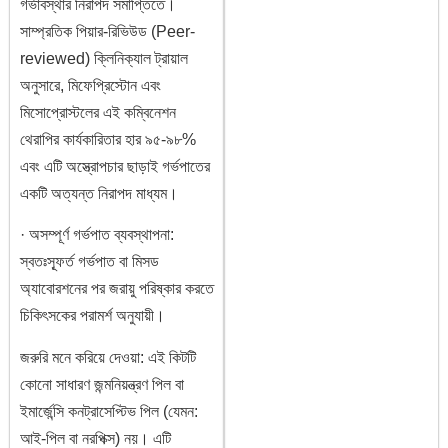
গর্ভাবস্থার নিরাপদ সমাপ্তিতে।
সাম্প্রতিক পিয়ার-রিভিউড (Peer-
reviewed) ক্লিনিক্যাল ট্রায়াল
অনুসারে, মিফেপ্রিস্টোন এবং
মিসোপ্রোস্টলের এই কম্বিনেশন
থেরাপির কার্যকারিতার হার ৯৫-৯৮%
এবং এটি অস্ত্রোপচার ছাড়াই গর্ভপাতের
একটি অত্যন্ত নিরাপদ মাধ্যম।
· অসম্পূর্ণ গর্ভপাত ব্যবস্থাপনা:
স্বতঃস্ফূর্ত গর্ভপাত বা মিসড
অ্যাবোরশনের পর জরায়ু পরিষ্কার করতে
চিকিৎসকের পরামর্শ অনুযায়ী।
জরুরি মনে করিয়ে দেওয়া: এই কিটটি
কোনো সাধারণ জন্মনিয়ন্ত্রণ পিল বা
ইমার্জেন্সি কনট্রাসেপ্টিভ পিল (যেমন:
আই-পিল বা নরপিক্স) নয়। এটি