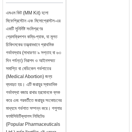
এমএম কিট (MM Kit) হলো
মিফেপ্রিস্টোন এবং মিসোপ্রোস্টল-এর
একটি সুনির্দিষ্ট সংমিশ্রণের
প্রেসক্রিপশন কম্বি-প্যাক, যা মূলত
চিকিৎসকের তত্ত্বাবধানে প্রাথমিক
গর্ভাবস্থার (সাধারণত ৯ সপ্তাহ বা ৬৩
দিন পর্যন্ত) নিরাপদ ও আইনসম্মত
সমাপ্তি বা মেডিকেল গর্ভপাতের
(Medical Abortion) জন্য
ব্যবহৃত হয়। এটি জরায়ুর স্বাভাবিক
গর্ভাবস্থা বজায় রাখার হরমোনকে ব্লক
করে এবং পরবর্তীতে জরায়ুর সংকোচনের
মাধ্যমে গর্ভপাত সম্পন্ন করে। পপুলার
ফার্মাসিউটিক্যালস লিমিটেড
(Popular Pharmaceuticals