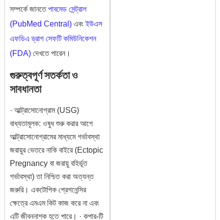
সম্পর্কে জানতে
পাবমেড সেন্ট্রাল
(PubMed Central)
এবং
ইউএস
এফডিএ ড্রাগ সেফটি কমিউনিকেশন
(FDA)
দেখতে পারেন।
গুরুত্বপূর্ণ সতর্কতা ও
সাবধানতা
· আল্ট্রাসোনোগ্রাম (USG)
বাধ্যতামূলক: ওষুধ শুরু করার আগে
আল্ট্রাসোনোগ্রামের মাধ্যমে গর্ভাবস্থা
জরায়ুর ভেতরে নাকি বাইরে (Ectopic
Pregnancy বা জরায়ু বহির্ভূত
গর্ভাবস্থা) তা নিশ্চিত করা অত্যন্ত
জরুরি। একটোপিক প্রেগনেন্সির
ক্ষেত্রে এমএম কিট কাজ করে না এবং
এটি জীবননাশক হতে পারে। · কপার-টি