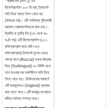
· প্রথম দিন (দিন ১): ১টি
মিফেপ্রিস্টোন ২০০ মি.গ্রা. ট্যাবলেট
পানি দিয়ে আস্ত গিলে খেতে হয়
(খাবারের পর)। এটি গর্ভাবস্থা বৃদ্ধিকারী
হরমোন প্রোজেস্টেরনকে বাধা দেয়। ·
দ্বিতীয় বা তৃতীয় দিন (২৪ থেকে ৪৮
ঘণ্টা পর): ৪টি মিসোপ্রোস্টল (২০০
মাইক্রোগ্রাম করে মোট ৮००
মাইক্রোগ্রাম) ট্যাবলেট মুখের ভেতর
গালের পাশে (Buccal) অথবা জিহ্বার
নিচে (Sublingual) ৩০ মিনিট রেখে
গলে যাওয়ার পর অবশিষ্টাংশ পানি দিয়ে
গিলে খেতে হয়। চিকিৎসকের পরামর্শে
এটি জরায়ুপথেও (Vaginal) ব্যবহার
করা যেতে পারে। এটি জরায়ুর সংকোচন
ঘটিয়ে গর্ভপাত সম্পন্ন করে।