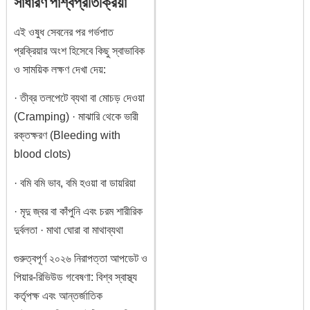
সাধারণ পার্শ্বপ্রতিক্রিয়া
এই ওষুধ সেবনের পর গর্ভপাত
প্রক্রিয়ার অংশ হিসেবে কিছু স্বাভাবিক
ও সাময়িক লক্ষণ দেখা দেয়:
· তীব্র তলপেটে ব্যথা বা মোচড় দেওয়া
(Cramping) · মাঝারি থেকে ভারী
রক্তক্ষরণ (Bleeding with
blood clots)
· বমি বমি ভাব, বমি হওয়া বা ডায়রিয়া
· মৃদু জ্বর বা কাঁপুনি এবং চরম শারীরিক
দুর্বলতা · মাথা ঘোরা বা মাথাব্যথা
গুরুত্বপূর্ণ ২০২৬ নিরাপত্তা আপডেট ও
পিয়ার-রিভিউড গবেষণা: বিশ্ব স্বাস্থ্য
কর্তৃপক্ষ এবং আন্তর্জাতিক