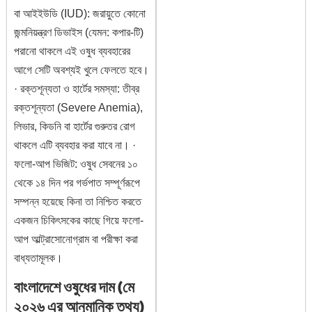
বা আইইউডি (IUD): জরায়ুতে কোনো
জন্মনিয়ন্ত্রণ ডিভাইস (যেমন: কপার-টি)
পরানো থাকলে এই ওষুধ ব্যবহারের
আগে সেটি অবশ্যই খুলে ফেলতে হবে।
· রক্তশূন্যতা ও হার্টের সমস্যা: তীব্র
রক্তশূন্যতা (Severe Anemia),
লিভার, কিডনি বা হার্টের গুরুতর রোগ
থাকলে এটি ব্যবহার করা যাবে না। ·
ফলো-আপ ভিজিট: ওষুধ সেবনের ১০
থেকে ১৪ দিন পর গর্ভপাত সম্পূর্ণরূপে
সম্পন্ন হয়েছে কিনা তা নিশ্চিত করতে
একজন চিকিৎসকের কাছে গিয়ে ফলো-
আপ আল্ট্রাসোনোগ্রাম বা পরীক্ষা করা
বাধ্যতামূলক।
বাংলাদেশে ওষুধের দাম (মে
২০২৬ এর আনুমানিক তথ্য)