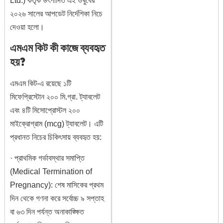
Ltd.) কর্তৃক উৎপাদিত এই ওষুধের
২০২৬ সালের আপডেট নির্দেশিকা নিচে
দেওয়া হলো।
এমএম কিট কী কাজে ব্যবহৃত
হয়?
এমএম কিট-এ রয়েছে ১টি
মিফেপ্রিস্টোন ২০০ মি.গ্রা. ট্যাবলেট
এবং ৪টি মিসোপ্রোস্টল ২০০
মাইক্রোগ্রাম (mcg) ট্যাবলেট। এটি
প্রধানত নিচের চিকিৎসায় ব্যবহৃত হয়:
· প্রাথমিক গর্ভাবস্থার সমাপ্তি
(Medical Termination of
Pregnancy): শেষ মাসিকের প্রথম
দিন থেকে গণনা করে সর্বোচ্চ ৯ সপ্তাহ
বা ৬৩ দিন পর্যন্ত অনাকাঙ্ক্ষিত