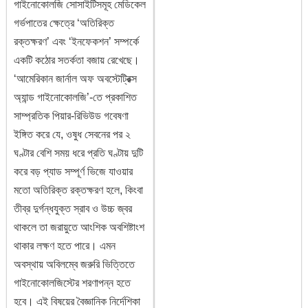
গাইনোকোলজি সোসাইটিসমূহ মেডিকেল
গর্ভপাতের ক্ষেত্রে ‘অতিরিক্ত
রক্তক্ষরণ’ এবং ‘ইনফেকশন’ সম্পর্কে
একটি কঠোর সতর্কতা বজায় রেখেছে।
‘আমেরিকান জার্নাল অফ অবস্টেট্রিক্স
অ্যান্ড গাইনোকোলজি’-তে প্রকাশিত
সাম্প্রতিক পিয়ার-রিভিউড গবেষণা
ইঙ্গিত করে যে, ওষুধ সেবনের পর ২
ঘণ্টার বেশি সময় ধরে প্রতি ঘণ্টায় দুটি
করে বড় প্যাড সম্পূর্ণ ভিজে যাওয়ার
মতো অতিরিক্ত রক্তক্ষরণ হলে, কিংবা
তীব্র দুর্গন্ধযুক্ত স্রাব ও উচ্চ জ্বর
থাকলে তা জরায়ুতে আংশিক অবশিষ্টাংশ
থাকার লক্ষণ হতে পারে। এমন
অবস্থায় অবিলম্বে জরুরি ভিত্তিতে
গাইনোকোলজিস্টের শরণাপন্ন হতে
হবে। এই বিষয়ের বৈজ্ঞানিক নির্দেশিকা