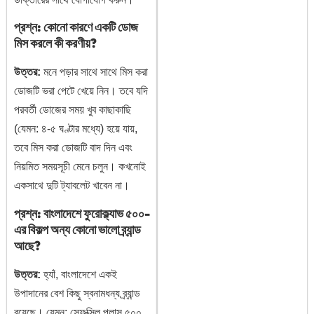
প্রশ্ন: কোনো কারণে একটি ডোজ
মিস করলে কী করণীয়?
উত্তর:
মনে পড়ার সাথে সাথে মিস করা
ডোজটি ভরা পেটে খেয়ে নিন। তবে যদি
পরবর্তী ডোজের সময় খুব কাছাকাছি
(যেমন: ৪-৫ ঘণ্টার মধ্যে) হয়ে যায়,
তবে মিস করা ডোজটি বাদ দিন এবং
নিয়মিত সময়সূচী মেনে চলুন। কখনোই
একসাথে দুটি ট্যাবলেট খাবেন না।
প্রশ্ন: বাংলাদেশে ফুরোক্ল্যাভ ৫০০-
এর বিকল্প অন্য কোনো ভালো ব্র্যান্ড
আছে?
উত্তর:
হ্যাঁ, বাংলাদেশে একই
উপাদানের বেশ কিছু স্বনামধন্য ব্র্যান্ড
রয়েছে। যেমন: সেফক্সিল প্লাস ৫০০