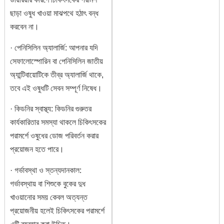
ছাড়া ওষুধ খাওয়া মাঝপথে হঠাৎ বন্ধ
করবেন না।
· পেনিসিলিন অ্যালার্জি: আপনার যদি
সেফালোস্পোরিন বা পেনিসিলিন জাতীয়
অ্যান্টিবায়োটিকে তীব্র অ্যালার্জি থাকে,
তবে এই ওষুধটি সেবন সম্পূর্ণ নিষেধ।
· কিডনির স্বাস্থ্য: কিডনির গুরুতর
কার্যকারিতার সমস্যা থাকলে চিকিৎসকের
পরামর্শে ওষুধের ডোজ পরিবর্তন করার
প্রয়োজন হতে পারে।
· গর্ভাবস্থা ও স্তন্যদানকাল:
গর্ভাবস্থায় বা শিশুকে বুকের দুধ
খাওয়ানোর সময় কেবল অত্যন্ত
প্রয়োজনীয় হলেই চিকিৎসকের পরামর্শে