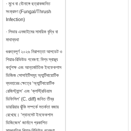
· মুখে বা যৌনাঙ্গে ছত্রাকজনিত
সংক্রমণ (Fungal/Thrush
Infection)
· লিভার এনজাইমের সাময়িক বৃদ্ধি বা
মাথাব্যথা
গুরুত্বপূর্ণ ২০২৬ নিরাপত্তা আপডেট ও
পিয়ার-রিভিউড গবেষণা: বিশ্ব স্বাস্থ্য
কর্তৃপক্ষ এবং আন্তর্জাতিক ইনফেকশাস
ডিজিজ সোসাইটিসমূহ অ্যান্টিবায়োটিক
ব্যবহারের ক্ষেত্রে ‘অ্যান্টিবায়োটিক
রেজিস্ট্যান্স’ এবং ‘ক্লস্ট্রিডিয়াম
ডিফিসিল’ (C. diff) জনিত তীব্র
ডায়রিয়ার ঝুঁকি সম্পর্কে সতর্কতা বজায়
রেখেছে। ‘ল্যানসেট ইনফেকশাস
ডিজিজেস’ জার্নালে প্রকাশিত
সাম্প্রতিক পিয়ার-রিভিউড গবেষণা