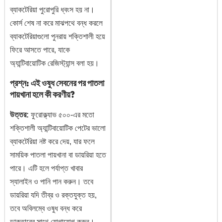
ব্যাকটেরিয়া পুরোপুরি ধ্বংস হয় না।
কোর্স শেষ না করে মাঝপথে বন্ধ করলে
ব্যাকটেরিয়াগুলো পুনরায় শক্তিশালী হয়ে
ফিরে আসতে পারে, যাকে
অ্যান্টিবায়োটিক রেজিস্ট্যান্স বলা হয়।
প্রশ্ন: এই ওষুধ সেবনের পর পাতলা
পায়খানা হলে কী করণীয়?
উত্তর:
ফুরোক্ল্যাভ ৫০০-এর মতো
শক্তিশালী অ্যান্টিবায়োটিক পেটের ভালো
ব্যাকটেরিয়া নষ্ট করে দেয়, যার ফলে
সাময়িক পাতলা পায়খানা বা ডায়রিয়া হতে
পারে। এটি হলে পর্যাপ্ত খাবার
স্যালাইন ও পানি পান করুন। তবে
ডায়রিয়া যদি তীব্র ও রক্তযুক্ত হয়,
তবে অবিলম্বে ওষুধ বন্ধ করে
ডাক্তারের সাথে যোগাযোগ করুন।