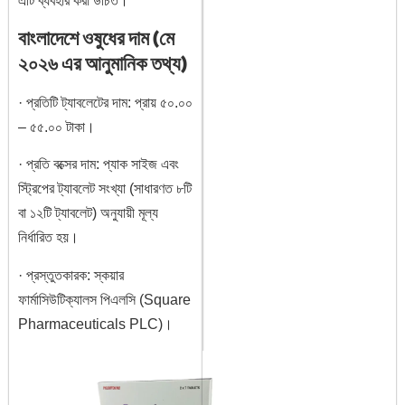
এটি ব্যবহার করা উচিত।
বাংলাদেশে ওষুধের দাম (মে
২০২৬ এর আনুমানিক তথ্য)
· প্রতিটি ট্যাবলেটের দাম: প্রায় ৫০.০০
– ৫৫.০০ টাকা।
· প্রতি বক্সের দাম: প্যাক সাইজ এবং
স্ট্রিপের ট্যাবলেট সংখ্যা (সাধারণত ৮টি
বা ১২টি ট্যাবলেট) অনুযায়ী মূল্য
নির্ধারিত হয়।
· প্রস্তুতকারক: স্কয়ার
ফার্মাসিউটিক্যালস পিএলসি (Square
Pharmaceuticals PLC)।