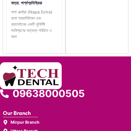
মাত্রা, পার্শ্বপ্রতিক্রিয়া
নাপা এক্সট্রা (Napa Extra)
হলো প্যারাসিটামল এবং
ক্যাফেইনের একটি সুনির্দিষ্ট
সংমিশ্রণের অত্যন্ত পরিচিত ও
বহুল
09638000505
Our Branch
Mirpur Branch
Uttara Branch