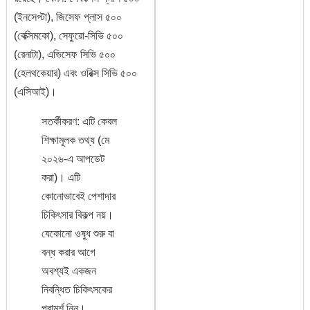
(ইনসেপ্টা), জিসেফ প্লাস ৫০০
(বেক্সিমকো), সেফুরো-সিভি ৫০০
(রেনাটা), এভিসেফ সিভি ৫০০
(হেলথকেয়ার) এবং ওরিক্স সিভি ৫০০
(এসিআই)।
সতর্কীকরণ: এটি কেবল
শিক্ষামূলক তথ্য (মে
২০২৬-এ আপডেট
করা)। এটি
কোনোভাবেই পেশাদার
চিকিৎসার বিকল্প নয়।
যেকোনো ওষুধ শুরু বা
বন্ধ করার আগে
অবশ্যই একজন
নিবন্ধিত চিকিৎসকের
পরামর্শ নিন।