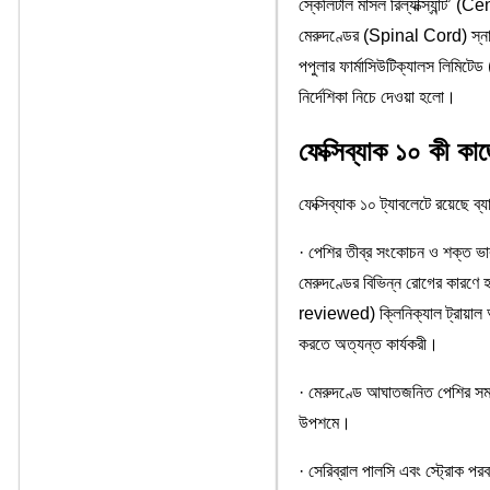
স্কেলিটাল মাসল রিল্যাক্স্যান্ট
মেরুদণ্ডের (Spinal Cord) স্না
পপুলার ফার্মাসিউটিক্যালস লিম
নির্দেশিকা নিচে দেওয়া হলো।
ফেক্সিব্যাক ১০ কী কা
ফেক্সিব্যাক ১০ ট্যাবলেটে রয়েছে ব
· পেশির তীব্র সংকোচন ও শক্ত ভ
মেরুদণ্ডের বিভিন্ন রোগের কারণে 
reviewed) ক্লিনিক্যাল ট্রায়াল অ
করতে অত্যন্ত কার্যকরী।
· মেরুদণ্ডে আঘাতজনিত পেশির সমস্
উপশমে।
· সেরিব্রাল পালসি এবং স্ট্রোক পরব