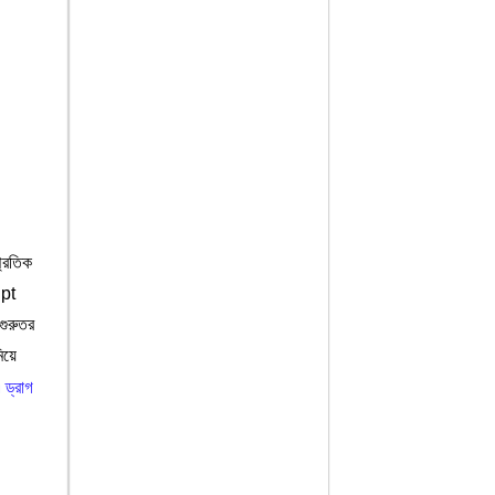
প্রতিক
upt
গুরুতর
িয়ে
ড্রাগ