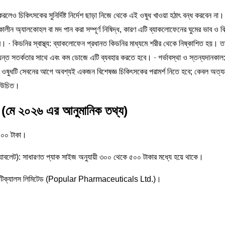
রলেও চিকিৎসকের সুনির্দিষ্ট নির্দেশ ছাড়া নিজে থেকে এই ওষুধ খাওয়া হঠাৎ বন্ধ করবেন না।
লীন অ্যালকোহল বা মদ পান করা সম্পূর্ণ নিষিদ্ধ, কারণ এটি ব্যাকলোফেনের ঘুমের ভাব ও ঝ
ে। · কিডনির স্বাস্থ্য: ব্যাকলোফেন প্রধানত কিডনির মাধ্যমে শরীর থেকে নিষ্কাশিত হয়। ত
ন্ত সতর্কতার সাথে এবং কম ডোজে এটি ব্যবহার করতে হবে। · গর্ভাবস্থা ও স্তন্যদানকাল
এই ওষুধটি সেবনের আগে অবশ্যই একজন বিশেষজ্ঞ চিকিৎসকের পরামর্শ নিতে হবে; কেবল অত্য
া উচিত।
ম (মে ২০২৬ এর আনুমানিক তথ্য)
১০.০০ টাকা।
ি ট্যাবলেট): সাধারণত প্যাক সাইজ অনুযায়ী ৩০০ থেকে ৫০০ টাকার মধ্যে হয়ে থাকে।
্মাসিউটিক্যালস লিমিটেড (Popular Pharmaceuticals Ltd.)।