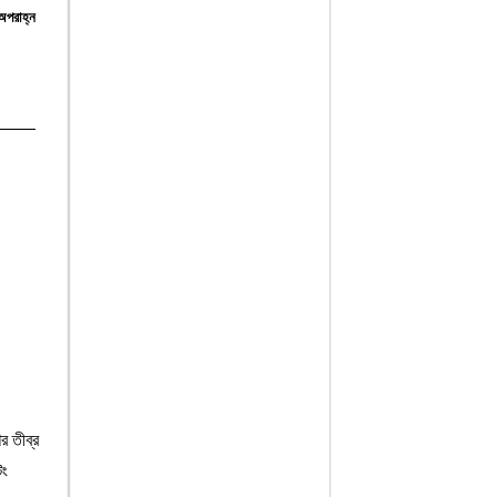
অপরাহ্ন
র তীব্র
িং