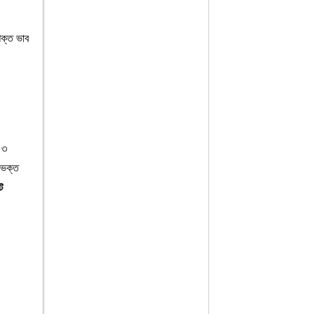
শক্ত ভাব
 ৩
বিভক্ত
ে