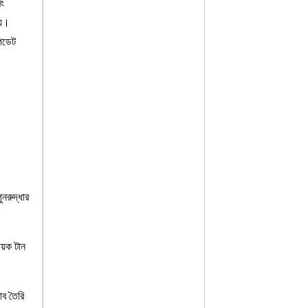
বং
েয়।
পডেট
নরুদ্ধার
ায়ক টান
াব তৈরি