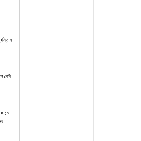
বস্তি বা
িন বেশি
যাক ১০
চিত।