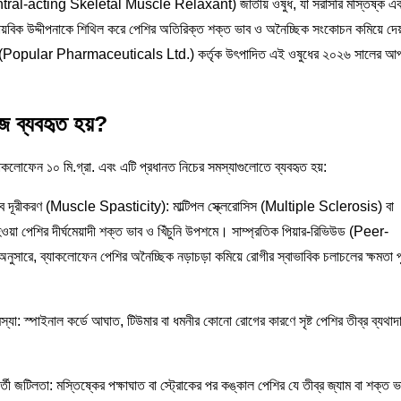
’ (Central-acting Skeletal Muscle Relaxant) জাতীয় ওষুধ, যা সরাসরি মস্তিষ্ক এ
য়বিক উদ্দীপনাকে শিথিল করে পেশির অতিরিক্ত শক্ত ভাব ও অনৈচ্ছিক সংকোচন কমিয়ে দ
িটেড (Popular Pharmaceuticals Ltd.) কর্তৃক উৎপাদিত এই ওষুধের ২০২৬ সালের আ
জে ব্যবহৃত হয়?
্যাকলোফেন ১০ মি.গ্রা. এবং এটি প্রধানত নিচের সমস্যাগুলোতে ব্যবহৃত হয়:
াব দূরীকরণ (Muscle Spasticity): মাল্টিপল স্ক্লেরোসিস (Multiple Sclerosis) বা
হওয়া পেশির দীর্ঘমেয়াদী শক্ত ভাব ও খিঁচুনি উপশমে। সাম্প্রতিক পিয়ার-রিভিউড (Peer-
নুসারে, ব্যাকলোফেন পেশির অনৈচ্ছিক নড়াচড়া কমিয়ে রোগীর স্বাভাবিক চলাচলের ক্ষমতা পু
যা: স্পাইনাল কর্ডে আঘাত, টিউমার বা ধমনীর কোনো রোগের কারণে সৃষ্ট পেশির তীব্র ব্যথাদ
র্তী জটিলতা: মস্তিষ্কের পক্ষাঘাত বা স্ট্রোকের পর কঙ্কাল পেশির যে তীব্র জ্যাম বা শক্ত ভ