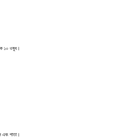
যাক ১০ ওষুধ।
ক্স এবং পাতা।