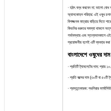
· হঠাৎ বন্ধ করবেন না: ভালো বোধ ক
অ্যালকোহল পরিহার: এই ওষুধ চলাকা
বিপজ্জনক মাত্রায় বাড়িয়ে দিতে পার
কিডনির গুরুতর সমস্যা থাকলে অত্য
গর্ভাবস্থায় এবং স্তন্যদানকালে 
প্রয়োজনীয় হলেই এটি ব্যবহার কর
বাংলাদেশে ওষুধের দা
· প্রতিটি ট্যাবলেটের দাম: প্রায় 
· প্রতি বক্সের দাম (৩০টি বা ৫০ট
· প্রস্তুতকারক: পগুলিরার ফার