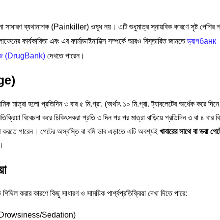
ো সাধারণ ব্যথানাশক (Painkiller) ওষুধ নয়। এটি শুধুমাত্র স্নায়বিক কারণে সৃষ্ট পেশির 
ফেনের কার্যকারিতা এবং এর ফার্মাডাইনামিক্স সম্পর্কে আরও বিস্তারিত জানতে
ড্রাগбанк
টাবেজ (DrugBank)
দেখতে পারেন।
age)
মিক মাত্রা হলো প্রতিদিন ৩ বার ৫ মি.গ্রা. (অর্থাৎ ১০ মি.গ্রা. ট্যাবলেটের অর্ধেক করে দিনে
রতিক্রিয়া বিবেচনা করে চিকিৎসকরা প্রতি ৩ দিন পর পর মাত্রা বাড়িয়ে প্রতিদিন ৩ বা ৪ বার 
্ধারণ করতে পারেন। পেটের অস্বস্তি বা বমি ভাব এড়াতে এটি অবশ্যই
খাবারের সাথে বা ভরা পেট
ে।
়া
্রকে শিথিল করার কারণে কিছু সাধারণ ও সাময়িক পার্শ্বপ্রতিক্রিয়া দেখা দিতে পারে:
মুনি (Drowsiness/Sedation)