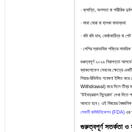
· ক্লান্তি, অলসতা বা শারীরিক দুর্
· মাথা ঘোরা বা হালকা মাথাব্যথা
· বমি বমি ভাব, কোষ্ঠকাঠিন্য বা পে
· পেশির স্বাভাবিক শক্তির সাম
গুরুত্বপূর্ণ ২০২৬ নিরাপত্তা আপডে
ব্যাকলোফেন সেবনের ক্ষেত্রে একটি
পিয়ার-রিভিউড গবেষণা ইঙ্গিত করে য
Withdrawal) করে দিলে তীব্র মানসি
‘উইথড্রয়াল সিন্ড্রোম’ দেখা দিতে 
আনতে হবে। এই বিষয়ের বৈজ্ঞানিক প
সেফটি কমিউনিকেশন (FDA)
এর অ
গুরুত্বপূর্ণ সতর্কতা ও