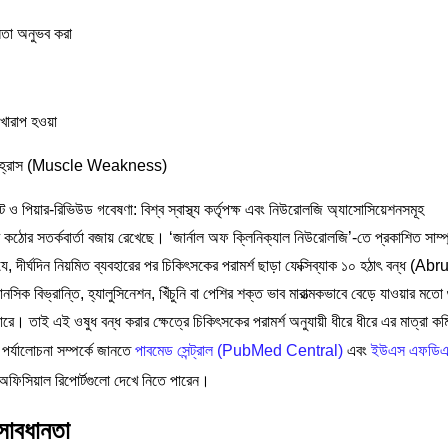
বলতা অনুভব করা
ট খারাপ হওয়া
য়িক হ্রাস (Muscle Weakness)
ট ও পিয়ার-রিভিউড গবেষণা: বিশ্ব স্বাস্থ্য কর্তৃপক্ষ এবং নিউরোলজি অ্যাসোসিয়েশনসমূহ
 কঠোর সতর্কবার্তা বজায় রেখেছে। ‘জার্নাল অফ ক্লিনিক্যাল নিউরোলজি’-তে প্রকাশিত সাম্
ে, দীর্ঘদিন নিয়মিত ব্যবহারের পর চিকিৎসকের পরামর্শ ছাড়া ফেক্সিব্যাক ১০ হঠাৎ বন্ধ (Abr
ক বিভ্রান্তি, হ্যালুসিনেশন, খিঁচুনি বা পেশির শক্ত ভাব মারাত্মকভাবে বেড়ে যাওয়ার মতো 
পারে। তাই এই ওষুধ বন্ধ করার ক্ষেত্রে চিকিৎসকের পরামর্শ অনুযায়ী ধীরে ধীরে এর মাত্রা কম
র্যালোচনা সম্পর্কে জানতে
পাবমেড সেন্ট্রাল (PubMed Central)
এবং
ইউএস এফডিএ 
ফিসিয়াল রিপোর্টগুলো দেখে নিতে পারেন।
 সাবধানতা