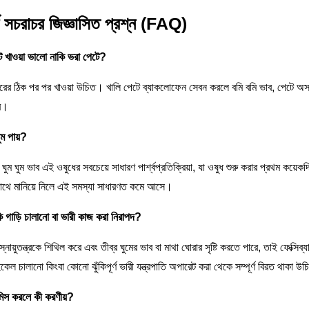
্কে সচরাচর জিজ্ঞাসিত প্রশ্ন (FAQ)
েটে খাওয়া ভালো নাকি ভরা পেটে?
াবারের ঠিক পর পর খাওয়া উচিত। খালি পেটে ব্যাকলোফেন সেবন করলে বমি বমি ভাব, পেটে অস্
রে।
ঘুম পায়?
 ঘুম ঘুম ভাব এই ওষুধের সবচেয়ে সাধারণ পার্শ্বপ্রতিক্রিয়া, যা ওষুধ শুরু করার প্রথম কয়েকদ
সাথে মানিয়ে নিলে এই সমস্যা সাধারণত কমে আসে।
কি গাড়ি চালানো বা ভারী কাজ করা নিরাপদ?
 স্নায়ুতন্ত্রকে শিথিল করে এবং তীব্র ঘুমের ভাব বা মাথা ঘোরার সৃষ্টি করতে পারে, তাই ফেক্সিব্
ল চালানো কিংবা কোনো ঝুঁকিপূর্ণ ভারী যন্ত্রপাতি অপারেট করা থেকে সম্পূর্ণ বিরত থাকা উ
মিস করলে কী করণীয়?