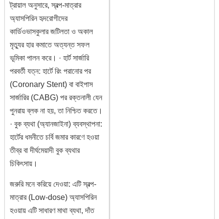
ট্রায়াল অনুসারে, স্বল্প-মাত্রার
অ্যাসপিরিন হৃদরোগীদের
কার্ডিওভাসকুলার জটিলতা ও অকাল
মৃত্যুর হার কমাতে অত্যন্ত সফল
ভূমিকা পালন করে। · হার্ট সার্জারি
পরবর্তী যত্ন: হার্টে রিং পরানোর পর
(Coronary Stent) বা বাইপাস
সার্জারির (CABG) পর রক্তনালী যেন
পুনরায় ব্লক না হয়, তা নিশ্চিত করতে।
· বুক ব্যথা (অ্যানজাইনা) ব্যবস্থাপনা:
হার্টের ধমনীতে চর্বি জমার কারণে হওয়া
তীব্র বা দীর্ঘমেয়াদী বুক ব্যথার
চিকিৎসায়।
জরুরি মনে করিয়ে দেওয়া: এটি স্বল্প-
মাত্রার (Low-dose) অ্যাসপিরিন
হওয়ায় এটি সাধারণ মাথা ব্যথা, দাঁত