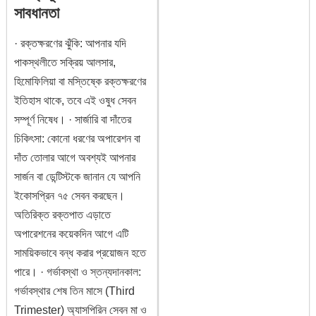
সাবধানতা
· রক্তক্ষরণের ঝুঁকি: আপনার যদি
পাকস্থলীতে সক্রিয় আলসার,
হিমোফিলিয়া বা মস্তিষ্কে রক্তক্ষরণের
ইতিহাস থাকে, তবে এই ওষুধ সেবন
সম্পূর্ণ নিষেধ। · সার্জারি বা দাঁতের
চিকিৎসা: কোনো ধরণের অপারেশন বা
দাঁত তোলার আগে অবশ্যই আপনার
সার্জন বা ডেন্টিস্টকে জানান যে আপনি
ইকোসপ্রিন ৭৫ সেবন করছেন।
অতিরিক্ত রক্তপাত এড়াতে
অপারেশনের কয়েকদিন আগে এটি
সাময়িকভাবে বন্ধ করার প্রয়োজন হতে
পারে। · গর্ভাবস্থা ও স্তন্যদানকাল:
গর্ভাবস্থার শেষ তিন মাসে (Third
Trimester) অ্যাসপিরিন সেবন মা ও