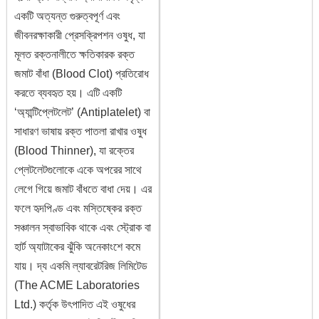
একটি অত্যন্ত গুরুত্বপূর্ণ এবং
জীবনরক্ষাকারী প্রেসক্রিপশন ওষুধ, যা
মূলত রক্তনালীতে ক্ষতিকারক রক্ত
জমাট বাঁধা (Blood Clot) প্রতিরোধ
করতে ব্যবহৃত হয়। এটি একটি
‘অ্যান্টিপ্লেটলেট’ (Antiplatelet) বা
সাধারণ ভাষায় রক্ত পাতলা রাখার ওষুধ
(Blood Thinner), যা রক্তের
প্লেটলেটগুলোকে একে অপরের সাথে
লেগে গিয়ে জমাট বাঁধতে বাধা দেয়। এর
ফলে হৃদপিণ্ড এবং মস্তিষ্কের রক্ত
সঞ্চালন স্বাভাবিক থাকে এবং স্ট্রোক বা
হার্ট অ্যাটাকের ঝুঁকি অনেকাংশে কমে
যায়। দ্য একমি ল্যাবরেটরিজ লিমিটেড
(The ACME Laboratories
Ltd.) কর্তৃক উৎপাদিত এই ওষুধের