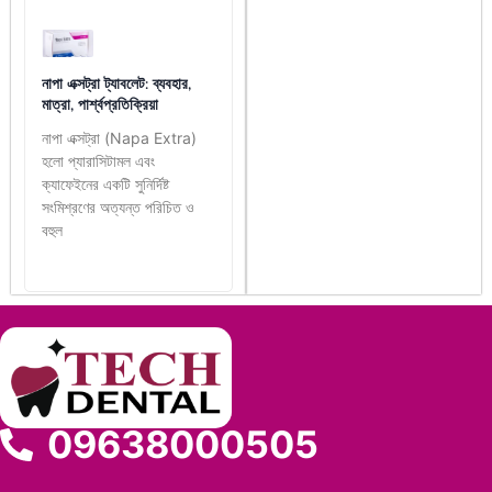
নাপা এক্সট্রা ট্যাবলেট: ব্যবহার,
মাত্রা, পার্শ্বপ্রতিক্রিয়া
নাপা এক্সট্রা (Napa Extra)
হলো প্যারাসিটামল এবং
ক্যাফেইনের একটি সুনির্দিষ্ট
সংমিশ্রণের অত্যন্ত পরিচিত ও
বহুল
09638000505