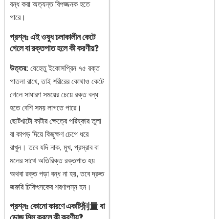
বন্ধ করা অত্যন্ত বিপজ্জনক হতে
পারে।
প্রশ্ন: এই ওষুধ চলাকালীন কেটে
গেলে বা রক্তপাত হলে কী করণীয়?
উত্তর:
যেহেতু ইকোসপ্রিন ৭৫ রক্ত
পাতলা রাখে, তাই শরীরের কোথাও কেটে
গেলে সাধারণ সময়ের চেয়ে রক্ত বন্ধ
হতে বেশি সময় লাগতে পারে।
ছোটখাটো কাটার ক্ষেত্রে পরিষ্কার তুলা
বা কাপড় দিয়ে কিছুক্ষণ চেপে ধরে
রাখুন। তবে যদি নাক, মুখ, প্রস্রাব বা
মলের সাথে অতিরিক্ত রক্তপাত হয়
অথবা রক্ত পড়া বন্ধ না হয়, তবে দ্রুত
জরুরি চিকিৎসকের শরণাপন্ন হন।
প্রশ্ন: কোনো কারণে একটি剂量 বা
ডোজ মিস করলে কী করণীয়?