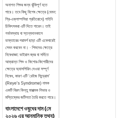
অনাগত শিশুর জন্য ঝুঁকিপূর্ণ হতে
পারে। তবে কিছু বিশেষ ক্ষেত্রে (যেমন:
প্রি-এক্লাম্পসিয়া প্রতিরোধে) গাইনি
চিকিৎসকরা এটি দিতে পারেন। তাই
গর্ভাবস্থায় বা স্তন্যদানকালে
ডাক্তারের পরামর্শ ছাড়া এটি একেবারেই
সেবন করবেন না। · শিশুদের ক্ষেত্রে
নিষেধাজ্ঞা: ভাইরাল জ্বর বা সর্দিতে
আক্রান্ত শিশু ও কিশোর-কিশোরীদের
ক্ষেত্রে অ্যাসপিরিন দেওয়া সম্পূর্ণ
নিষেধ, কারণ এটি ‘রেইজ সিন্ড্রোম’
(Reye’s Syndrome) নামক
একটি বিরল কিন্তু মারাত্মক লিভার ও
মস্তিষ্কের জটিলতা তৈরি করতে পারে।
বাংলাদেশে ওষুধের দাম (মে
২০২৬ এর আনুমানিক তথ্য)