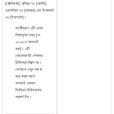
(বেক্সিমকো), সল্প্রিন ৭৫ (রেনাটা),
এ্যাসপ্রিন ৭৫ (স্কয়ার) এবং ইকোকার্ড
৭৫ (ইনসেপ্টা)।
সতর্কীকরণ: এটি কেবল
শিক্ষামূলক তথ্য (মে
২০২৬-এ আপডেট
করা)। এটি
কোনোভাবেই পেশাদার
চিকিৎসার বিকল্প নয়।
যেকোনো ওষুধ শুরু বা
বন্ধ করার আগে
অবশ্যই একজন
নিবন্ধিত চিকিৎসকের
পরামর্শ নিন।