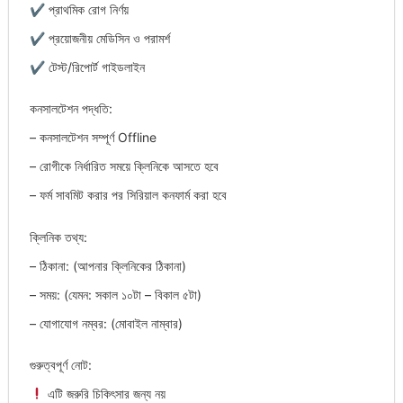
✔ প্রাথমিক রোগ নির্ণয়
✔ প্রয়োজনীয় মেডিসিন ও পরামর্শ
✔ টেস্ট/রিপোর্ট গাইডলাইন
কনসালটেশন পদ্ধতি:
– কনসালটেশন সম্পূর্ণ Offline
– রোগীকে নির্ধারিত সময়ে ক্লিনিকে আসতে হবে
– ফর্ম সাবমিট করার পর সিরিয়াল কনফার্ম করা হবে
ক্লিনিক তথ্য:
– ঠিকানা: (আপনার ক্লিনিকের ঠিকানা)
– সময়: (যেমন: সকাল ১০টা – বিকাল ৫টা)
– যোগাযোগ নম্বর: (মোবাইল নাম্বার)
গুরুত্বপূর্ণ নোট:
এটি জরুরি চিকিৎসার জন্য নয়